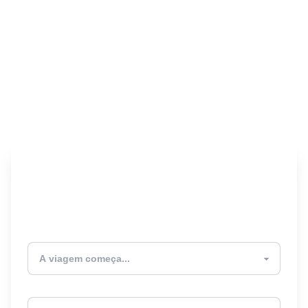
Encontre seu Seguro
Viagem! 🎉
Atualmente estou
Destino