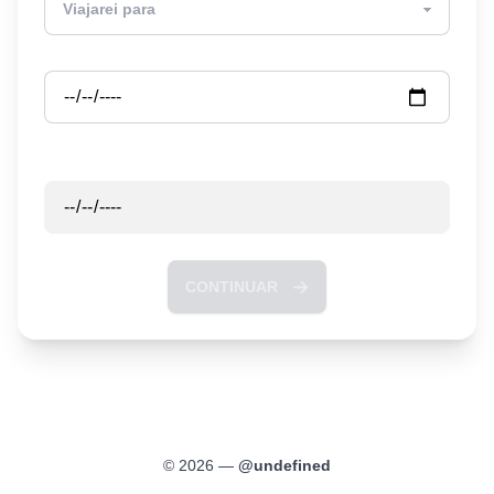
Partida
Retorno
CONTINUAR
©
2026
—
@
undefined