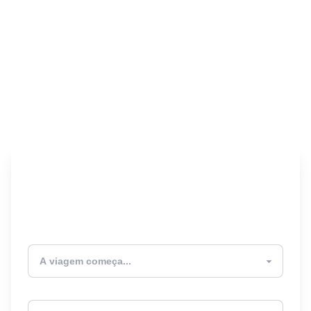
Encontre seu Seguro
Viagem! 🎉
Atualmente estou
Destino