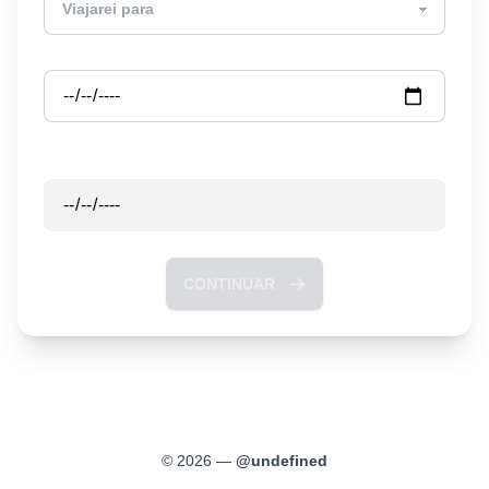
Partida
Retorno
CONTINUAR
©
2026
—
@
undefined