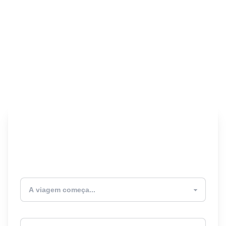
Encontre seu Seguro
Viagem! 🎉
Atualmente estou
Destino