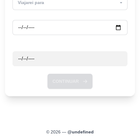
Partida
Retorno
CONTINUAR
©
2026
—
@
undefined