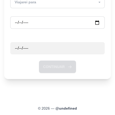
Partida
Retorno
CONTINUAR
©
2026
—
@
undefined