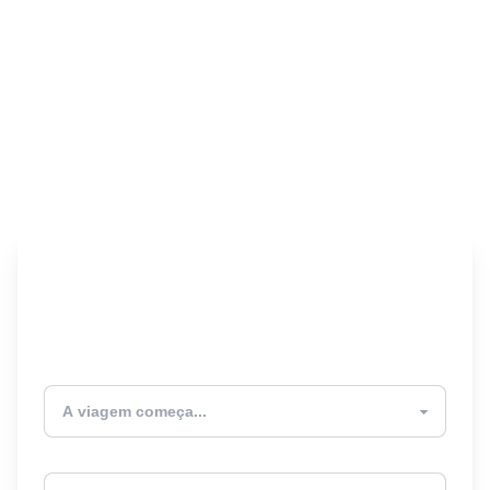
Encontre seu Seguro
Viagem! 🎉
Atualmente estou
Destino