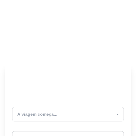
Encontre seu Seguro
Viagem! 🎉
Atualmente estou
Destino