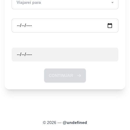
Partida
Retorno
CONTINUAR
©
2026
—
@
undefined