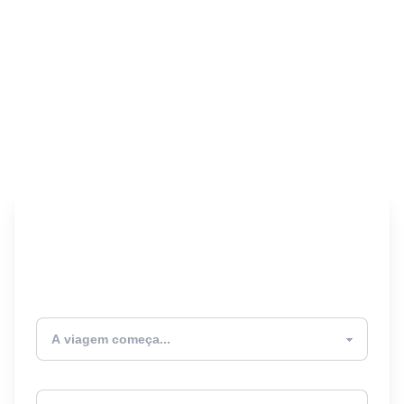
Encontre seu Seguro
Viagem! 🎉
Atualmente estou
Destino