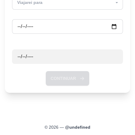
Partida
Retorno
CONTINUAR
©
2026
—
@
undefined