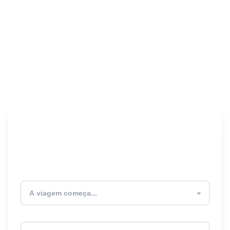
Encontre seu Seguro
Viagem! 🎉
Atualmente estou
Destino