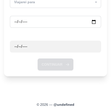
Partida
Retorno
CONTINUAR
©
2026
—
@
undefined