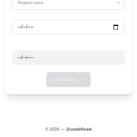
Partida
Retorno
CONTINUAR
©
2026
—
@
undefined