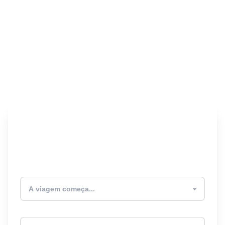
Encontre seu Seguro
Viagem! 🎉
Atualmente estou
Destino