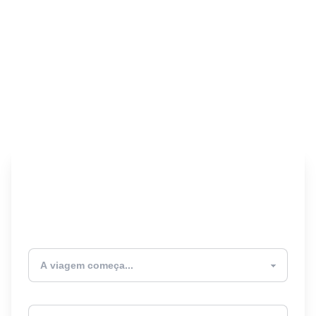
Encontre seu Seguro
Viagem! 🎉
Atualmente estou
Destino