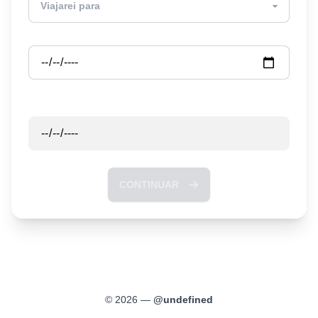
Partida
Retorno
CONTINUAR
©
2026
—
@
undefined