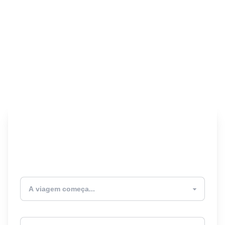
Encontre seu Seguro
Viagem! 🎉
Atualmente estou
Destino