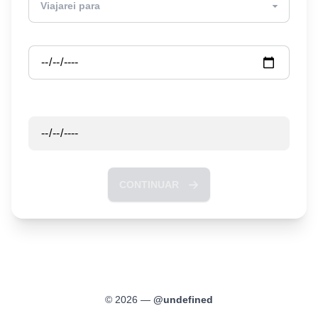
Partida
Retorno
CONTINUAR
©
2026
—
@
undefined