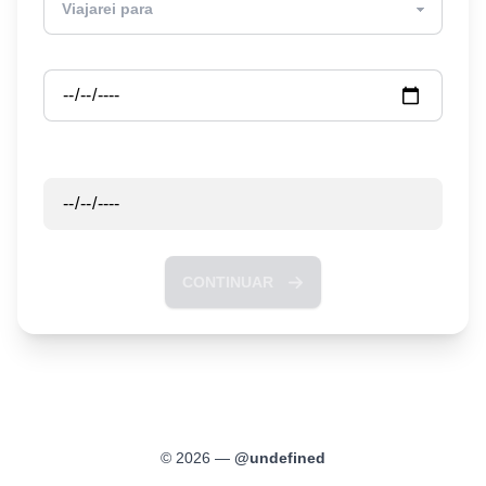
Partida
Retorno
CONTINUAR
©
2026
—
@
undefined