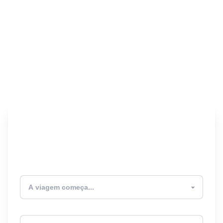
Encontre seu Seguro
Viagem! 🎉
Atualmente estou
Destino