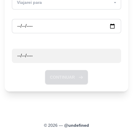
Partida
Retorno
CONTINUAR
©
2026
—
@
undefined