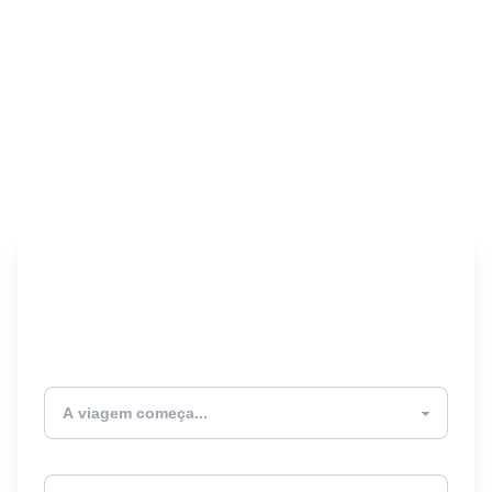
Encontre seu Seguro
Viagem! 🎉
Atualmente estou
Destino