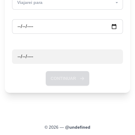
Partida
Retorno
CONTINUAR
©
2026
—
@
undefined