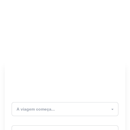
Encontre seu Seguro
Viagem! 🎉
Atualmente estou
Destino