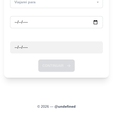
Partida
Retorno
CONTINUAR
©
2026
—
@
undefined