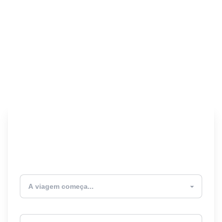
Encontre seu Seguro
Viagem! 🎉
Atualmente estou
Destino