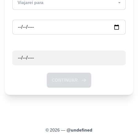
Partida
Retorno
CONTINUAR
©
2026
—
@
undefined