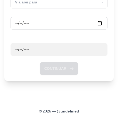
Partida
Retorno
CONTINUAR
©
2026
—
@
undefined