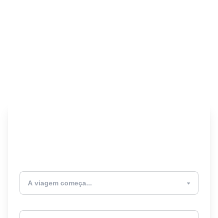
Encontre seu Seguro
Viagem! 🎉
Atualmente estou
Destino