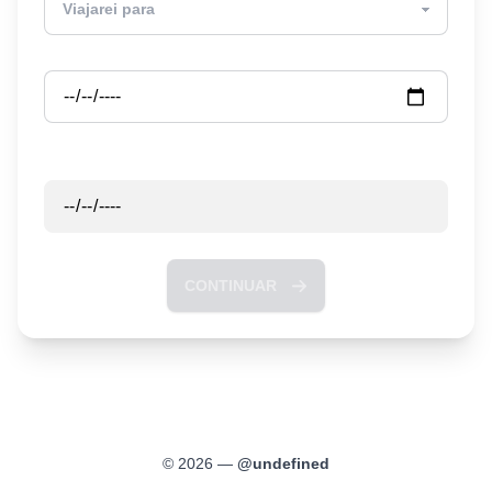
Partida
Retorno
CONTINUAR
©
2026
—
@
undefined