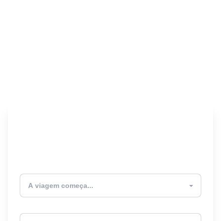
Encontre seu Seguro
Viagem! 🎉
Atualmente estou
Destino