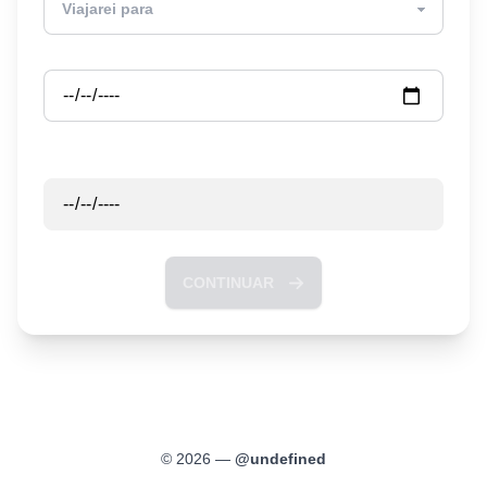
Partida
Retorno
CONTINUAR
©
2026
—
@
undefined