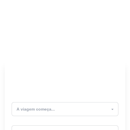
Encontre seu Seguro
Viagem! 🎉
Atualmente estou
Destino