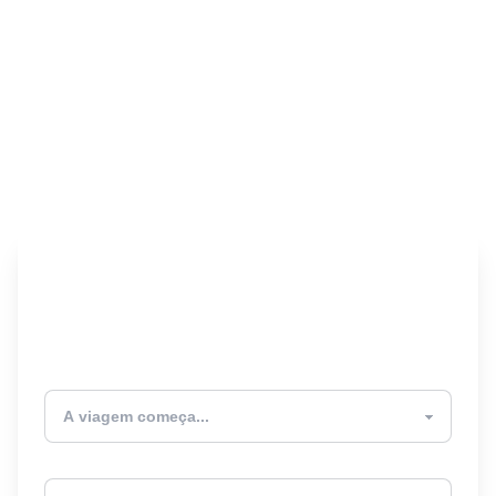
Encontre seu Seguro
Viagem! 🎉
Atualmente estou
Destino