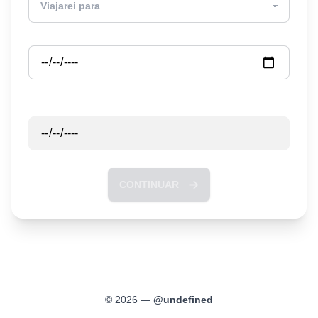
Partida
Retorno
CONTINUAR
©
2026
—
@
undefined