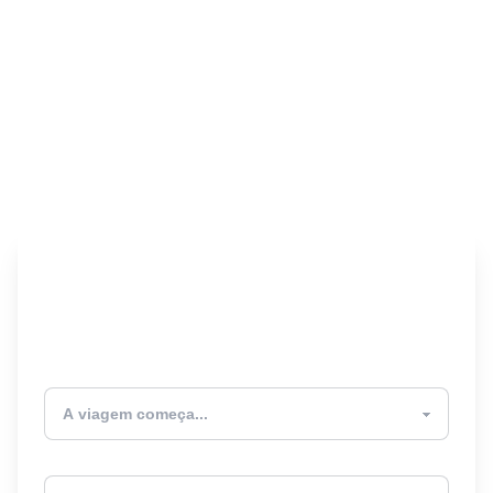
Encontre seu Seguro
Viagem! 🎉
Atualmente estou
Destino